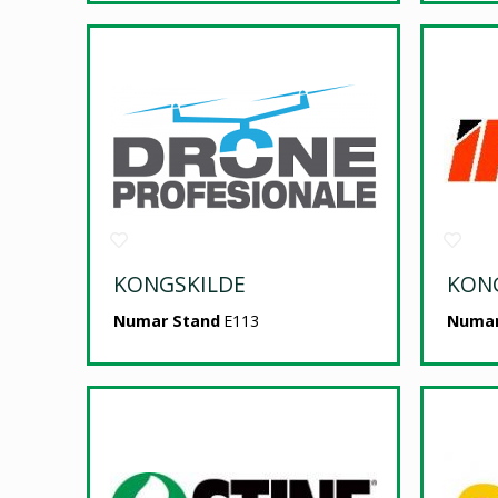
KONGSKILDE
KON
Numar Stand
E113
Numar