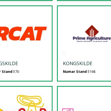
GSKILDE
KONGSKILDE
 Stand
E70
Numar Stand
E168