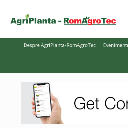
Despre AgriPlanta-RomAgroTec
Eveniment