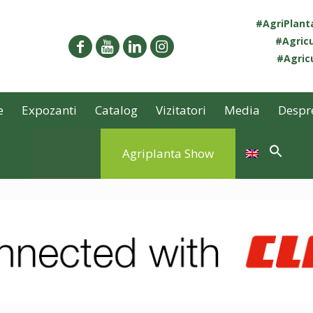
#AgriPlan
#Agricu
#Agricu
e
Expozanti
Catalog
Vizitatori
Media
Despr
Agriplanta Show