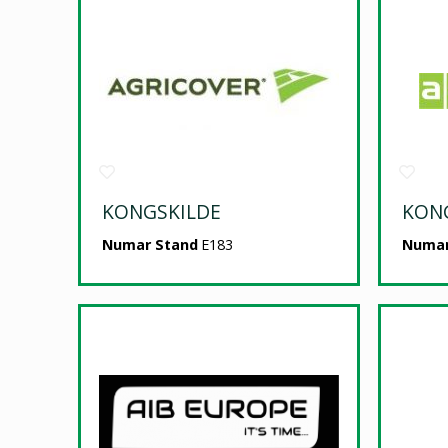
KONGSKILDE
KON
Numar Stand
E183
Numar