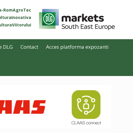
ta-RomAgroTec
lturaInovativa
lturaViitorului
e DLG
Contact
Acces platforma expozanti