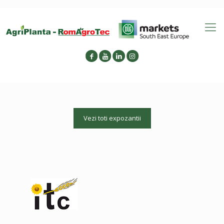
Vezi toti expozantii