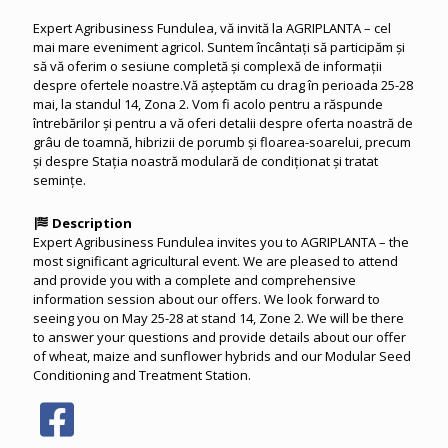
Expert Agribusiness Fundulea, vă invită la AGRIPLANTA – cel
mai mare eveniment agricol. Suntem încântați să participăm și
să vă oferim o sesiune completă și complexă de informații
despre ofertele noastre.Vă așteptăm cu drag în perioada 25-28
mai, la standul 14, Zona 2. Vom fi acolo pentru a răspunde
întrebărilor și pentru a vă oferi detalii despre oferta noastră de
grâu de toamnă, hibrizii de porumb și floarea-soarelui, precum
și despre Stația noastră modulară de condiționat și tratat
semințe.
Description
Expert Agribusiness Fundulea invites you to AGRIPLANTA – the
most significant agricultural event. We are pleased to attend
and provide you with a complete and comprehensive
information session about our offers. We look forward to
seeing you on May 25-28 at stand 14, Zone 2. We will be there
to answer your questions and provide details about our offer
of wheat, maize and sunflower hybrids and our Modular Seed
Conditioning and Treatment Station.