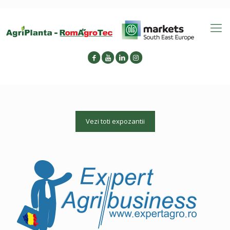
Vezi toti expozantii