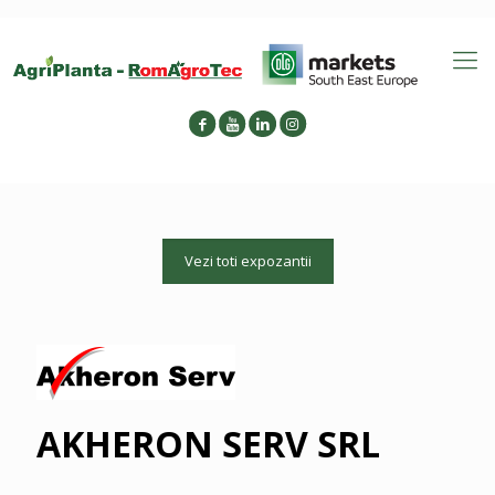
Vezi toti expozantii
AKHERON SERV SRL