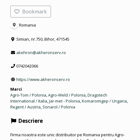
Bookmark
Romania
Simian, nr.750, Bihor, 471545
akehron@akheronserv.ro
0742042066
https://www.akheronserv.ro
Marci
Agro-Tom / Polonia
,
Agro-Weld / Polonia
,
Dragotech
International / Italia
,
Jar-met - Polonia
,
Komaromigep / Ungaria
,
Regent / Austria
,
Sonarol / Polonia
Descriere
Firma noastra este unic distribuitor pe Romania pentru Agro-