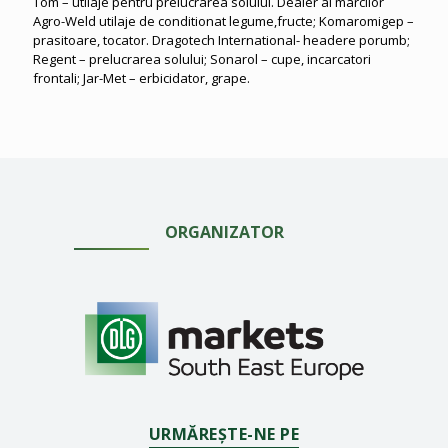
Tom – utilaje pentru prelucrarea solului. Dealer al marcilor
Agro-Weld utilaje de conditionat legume,fructe; Komaromigep –
prasitoare, tocator. Dragotech International- headere porumb;
Regent – prelucrarea solului; Sonarol – cupe, incarcatori
frontali; Jar-Met – erbicidator, grape.
ORGANIZATOR
URMĂREȘTE-NE PE