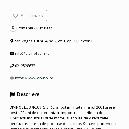
Bookmark
Romania / Bucuresti
Str. Zagazului nr. 4, sc. 2, et. 1, ap. 11,Sector 1
info@divinol.com.ro
0212528632
https://www.divinol.ro
Descriere
DIVINOL LUBRICANTS S.R.L. a fost infiintata in anul 2001 si are
peste 20 ani de experienta in importul si distributia de
lubrifianti industriali şi de motor, sustinute de o reputatie
pentru furnizarea de produse de calitate. Suntem parteneri in
Romania ai companiei Zeller+Gmelin GmbH & Co. din