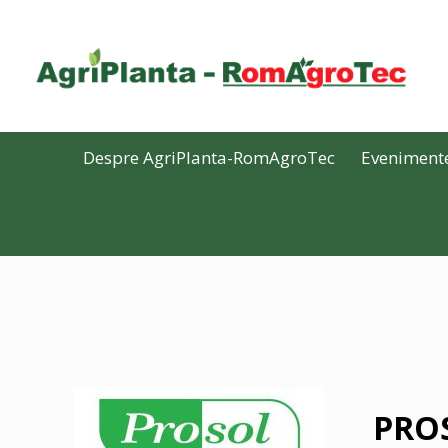
Despre AgriPlanta-RomAgroTec
Eveniment
PROS