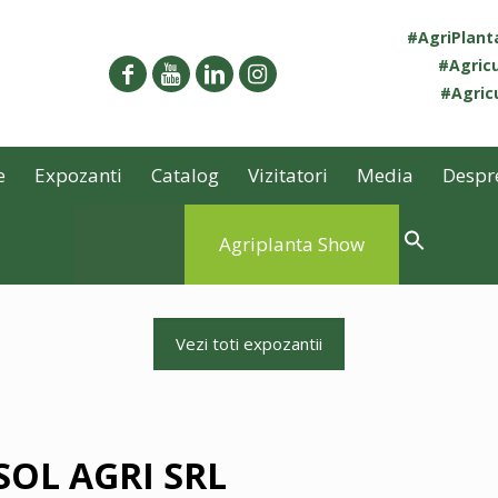
#AgriPlan
#Agricu
#Agricu
e
Expozanti
Catalog
Vizitatori
Media
Despr
Agriplanta Show
Vezi toti expozantii
OL AGRI SRL