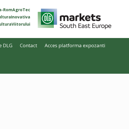
ta-RomAgroTec
lturaInovativa
lturaViitorului
e DLG
Contact
Acces platforma expozanti