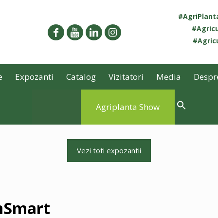
#AgriPlan
#Agricu
#Agricu
e
Expozanti
Catalog
Vizitatori
Media
Despr
Agriplanta Show
Vezi toti expozantii
mSmart