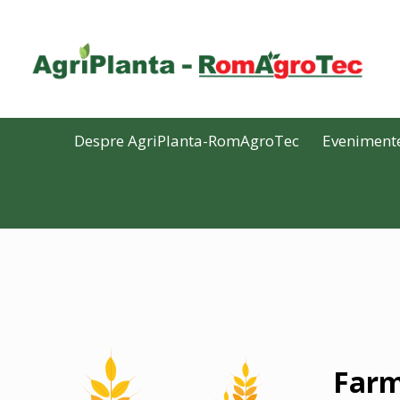
Despre AgriPlanta-RomAgroTec
Eveniment
Far