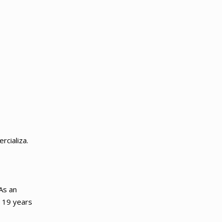
rcializa.
As an
r 19 years