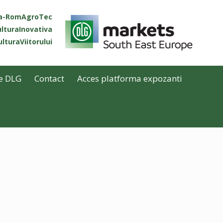
ta-RomAgroTec
lturaInovativa
lturaViitorului
e DLG
Contact
Acces platforma expozanti