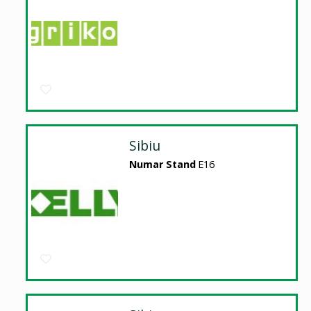
Sibiu
Numar Stand
E16