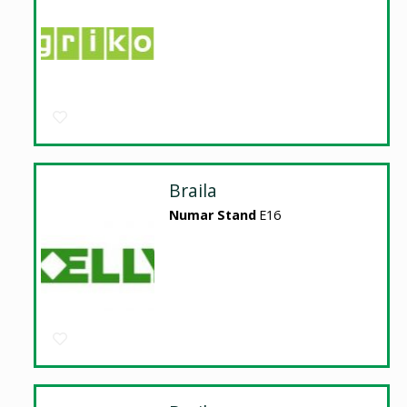
Braila
Numar Stand
E16