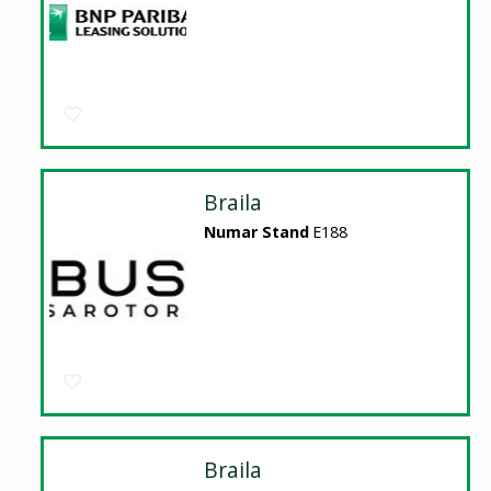
Braila
Numar Stand
E188
Braila