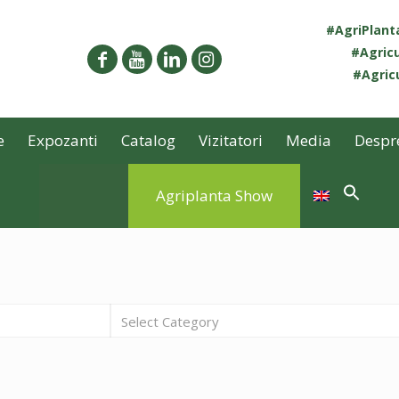
#AgriPlan
#Agricu
#Agricu
e
Expozanti
Catalog
Vizitatori
Media
Despr
Agriplanta Show
Select Category