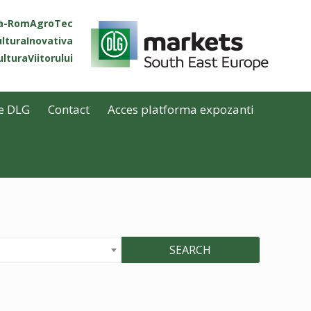
ta-RomAgroTec
lturaInovativa
lturaViitorului
e DLG
Contact
Acces platforma expozanti
SEARCH