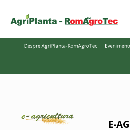
Despre AgriPlanta-RomAgroTec
Eveniment
E-A