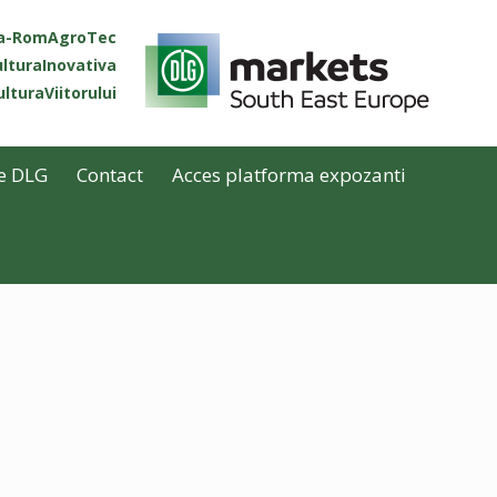
ta-RomAgroTec
lturaInovativa
lturaViitorului
e DLG
Contact
Acces platforma expozanti