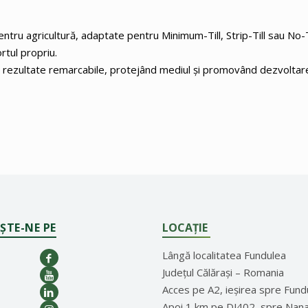
tru agricultură, adaptate pentru Minimum-Till, Strip-Till sau No-Ti
rtul propriu.
ine rezultate remarcabile, protejând mediul și promovând dezvoltar
ȘTE-NE PE
LOCAȚIE
Lângă localitatea Fundulea
Județul Călărași – Romania
Acces pe A2, ieșirea spre Fund
Apoi 1 km pe DJ402, spre Nan