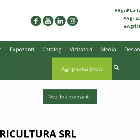
#AgriPlan
#Agricu
#Agricu
e
Expozanti
Catalog
Vizitatori
Media
Despr
Agriplanta Show
Vezi toti expozantii
GRICULTURA SRL