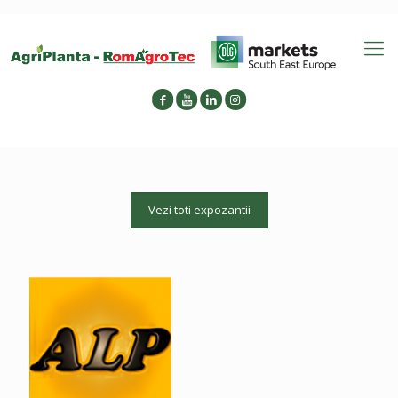
Vezi toti expozantii