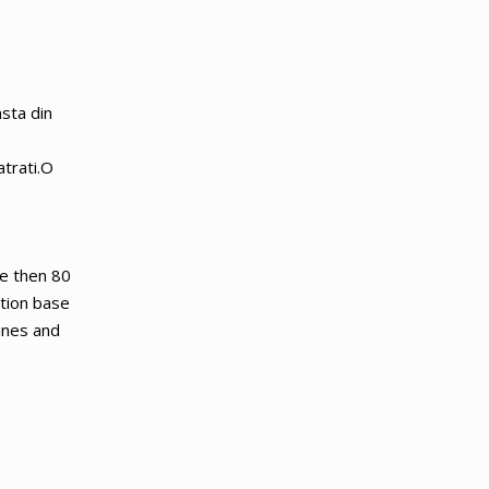
sta din
atrati.O
re then 80
ction base
ines and