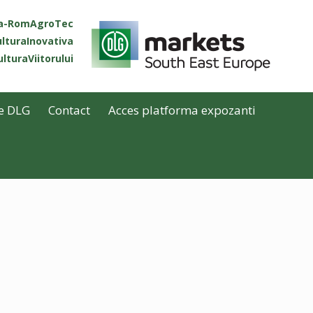
ta-RomAgroTec
lturaInovativa
lturaViitorului
e DLG
Contact
Acces platforma expozanti