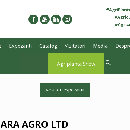
#AgriPlan
#Agricu
#Agricu
e
Expozanti
Catalog
Vizitatori
Media
Despr
Agriplanta Show
Vezi toti expozantii
ARA AGRO LTD