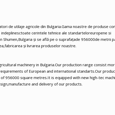
tori de utilaje agricole din Bulgaria.Gama noastre de produse con
 indeplinesctoate cerintele tehnice ale standarteloreuropene si
in Shumen,Bulgaria și se află pe o suprafațade 956000de metrii p
ea,fabricarea și livrarea produselor noastre.
ricultural machinery in Bulgaria.Our production range consist mo
 requirements of European and international standarts.Our produ
ea of 956000 square metres.It is equipped with new high-tec mach
design,manufacture and delivery of our products.