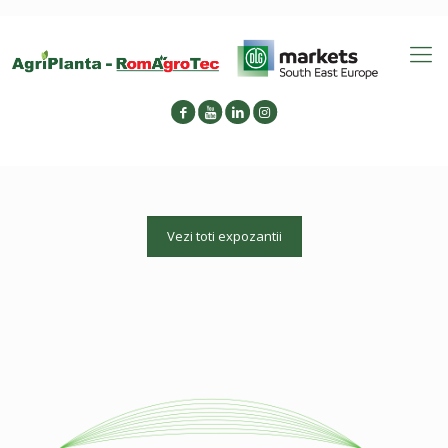
Vezi toti expozantii