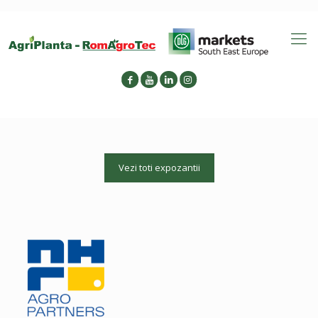
Vezi toti expozantii