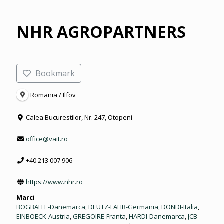
NHR AGROPARTNERS
Bookmark
Romania / Ilfov
Calea Bucurestilor, Nr. 247, Otopeni
office@vait.ro
+40 213 007 906
https://www.nhr.ro
Marci
BOGBALLE-Danemarca
,
DEUTZ-FAHR-Germania
,
DONDI-Italia
,
EINBOECK-Austria
,
GREGOIRE-Franta
,
HARDI-Danemarca
,
JCB-