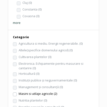
Cluj
(0)
Constanta
(0)
Covasna
(0)
more
Categorie
Agricultura si mediu. Energii regenerabile.
(0)
Altele(specifice domeniului agricol)
(0)
Cultivarea plantelor
(0)
Electronica. Echipamente pentru masurare si
cantarire
(0)
Horticultură
(0)
Instituţii publice şi neguvernamentale
(0)
Management şi consultanţă
(0)
Masini si utilaje agricole
(2)
Nutritia plantelor
(0)
Prestări servicii în agricultură
(0)