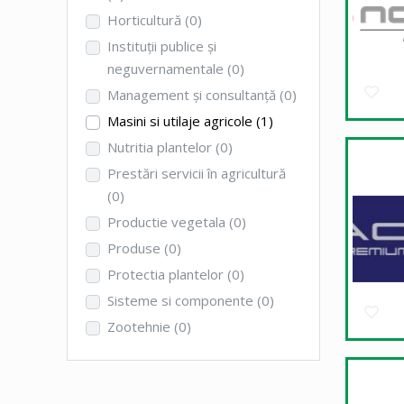
Horticultură
(0)
Instituţii publice şi
neguvernamentale
(0)
Management şi consultanţă
(0)
Masini si utilaje agricole
(1)
Nutritia plantelor
(0)
Prestări servicii în agricultură
(0)
Productie vegetala
(0)
Produse
(0)
Protectia plantelor
(0)
Sisteme si componente
(0)
Zootehnie
(0)