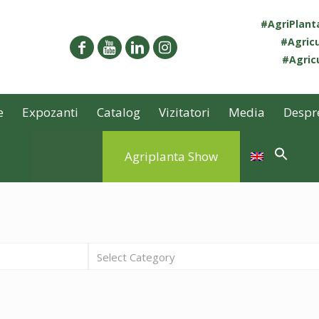
#AgriPlan
#Agricu
#Agricu
e
Expozanti
Catalog
Vizitatori
Media
Despr
Agriplanta Show
Select Category