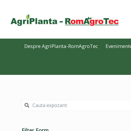
Despre AgriPlanta-RomAgroTec
Eveniment
Filter Form