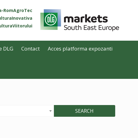
ta-RomAgroTec
lturaInovativa
lturaViitorului
e DLG
Contact
Acces platforma expozanti
SEARCH