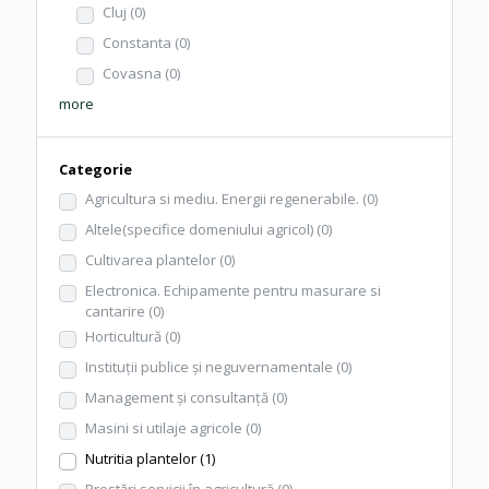
Cluj
(0)
Constanta
(0)
Covasna
(0)
more
Categorie
Agricultura si mediu. Energii regenerabile.
(0)
Altele(specifice domeniului agricol)
(0)
Cultivarea plantelor
(0)
Electronica. Echipamente pentru masurare si
cantarire
(0)
Horticultură
(0)
Instituţii publice şi neguvernamentale
(0)
Management şi consultanţă
(0)
Masini si utilaje agricole
(0)
Nutritia plantelor
(1)
Prestări servicii în agricultură
(0)