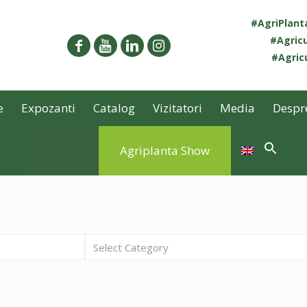
#AgriPlan
#Agricu
#Agricu
e
Expozanti
Catalog
Vizitatori
Media
Despr
Agriplanta Show
Select Category