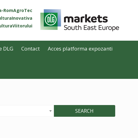
ta-RomAgroTec
lturaInovativa
lturaViitorului
e DLG
Contact
Acces platforma expozanti
SEARCH