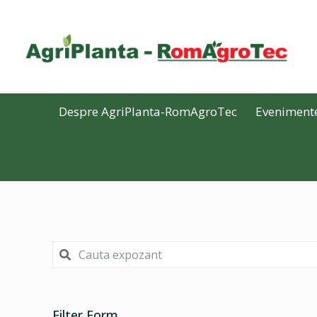
Despre AgriPlanta-RomAgroTec
Eveniment
Filter Form