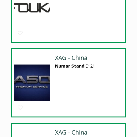
XAG - China
Numar Stand
E121
XAG - China