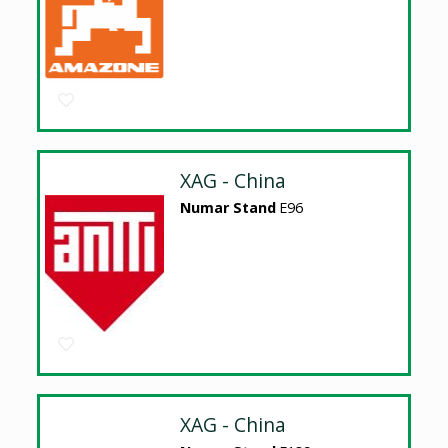
XAG - China
Numar Stand
E96
XAG - China