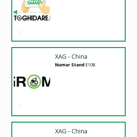
XAG - China
Numar Stand
E108
XAG - China