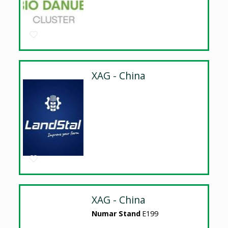
XAG - China
XAG - China
Numar Stand
E199