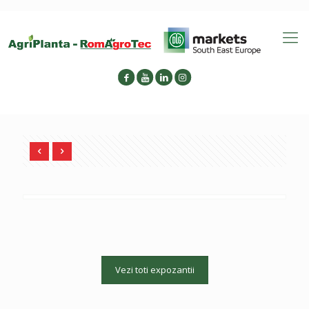
Vezi toti expozantii