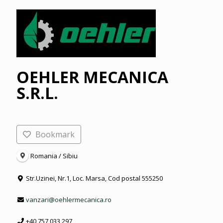
OEHLER MECANICA
S.R.L.
Bookmark
Romania / Sibiu
Str.Uzinei, Nr.1, Loc. Marsa, Cod postal 555250
vanzari@oehlermecanica.ro
+40 757 033 297