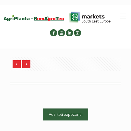
Vezi toti expozantii