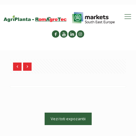
Vezi toti expozantii