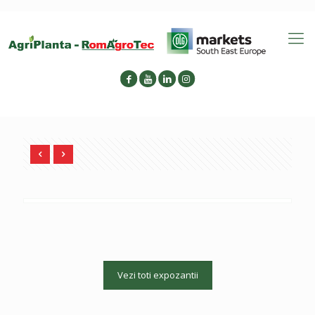
Vezi toti expozantii