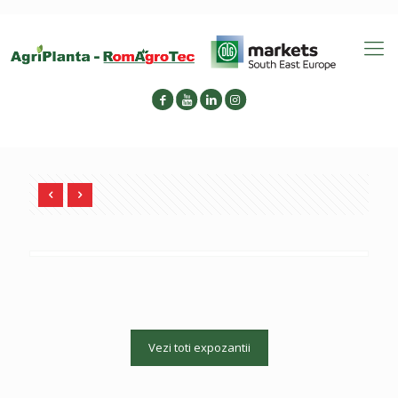
Vezi toti expozantii