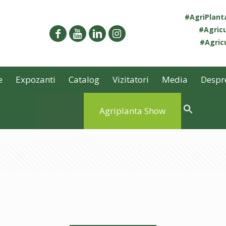
#AgriPlan
#Agricu
#Agricu
e
Expozanti
Catalog
Vizitatori
Media
Despr
Agriplanta Show