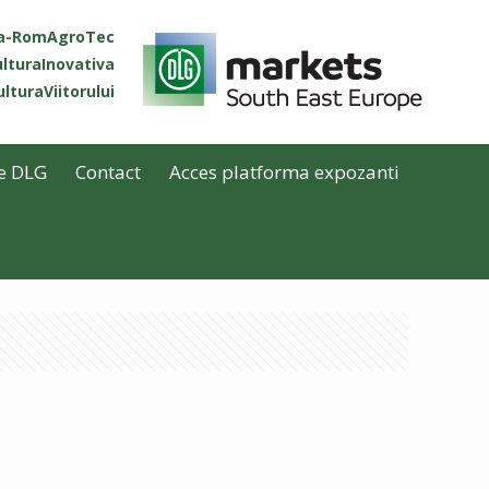
ta-RomAgroTec
lturaInovativa
lturaViitorului
e DLG
Contact
Acces platforma expozanti