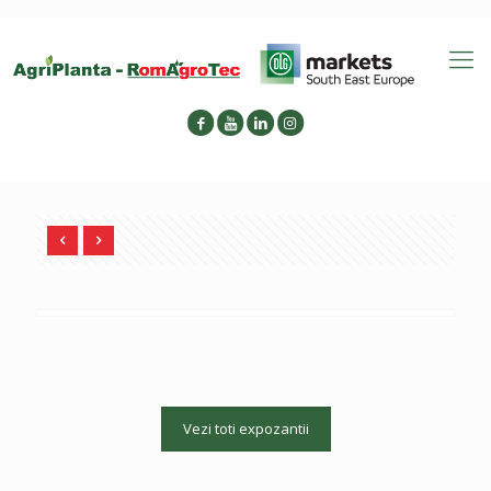
Vezi toti expozantii