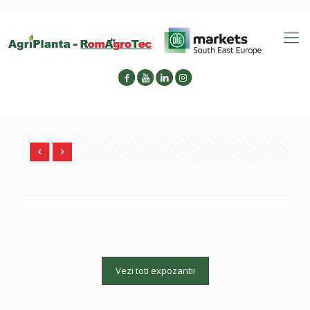
Vezi toti expozantii