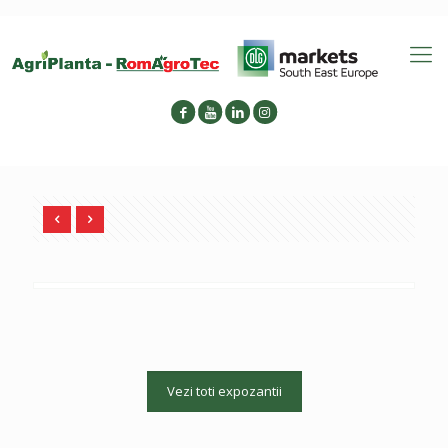
Vezi toti expozantii