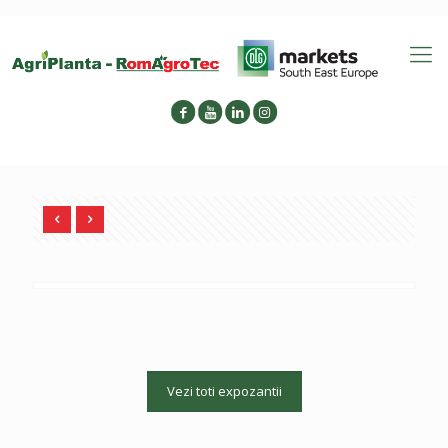
Vezi toti expozantii