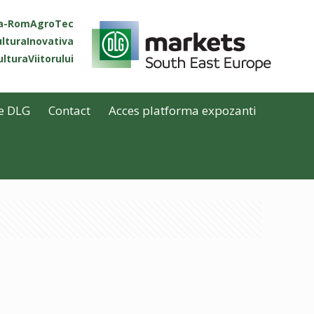
ta-RomAgroTec
lturaInovativa
lturaViitorului
e DLG
Contact
Acces platforma expozanti