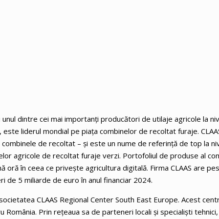
nul dintre cei mai importanţi producători de utilaje agricole la niv
, este liderul mondial pe piața combinelor de recoltat furaje. CLA
 combinele de recoltat – și este un nume de referinţă de top la ni
jelor agricole de recoltat furaje verzi. Portofoliul de produse al c
ă oră în ceea ce priveşte agricultura digitală. Firma CLAAS are p
eri de 5 miliarde de euro în anul financiar 2024.
 societatea CLAAS Regional Center South East Europe. Acest centr
România. Prin rețeaua sa de parteneri locali și specialiști tehnici