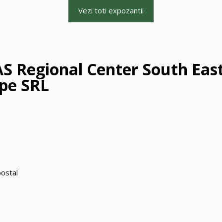
Vezi toti expozantii
S Regional Center South Eas
pe SRL
postal