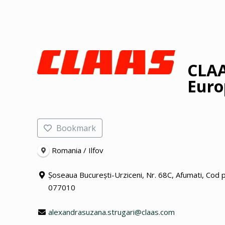
CLAA
Euro
Bookmark
Romania / Ilfov
Șoseaua București-Urziceni, Nr. 68C, Afumati, Cod 
077010
alexandrasuzana.strugari@claas.com