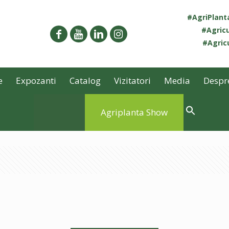
#AgriPlan
#Agricu
#Agricu
e
Expozanti
Catalog
Vizitatori
Media
Despr
Agriplanta Show