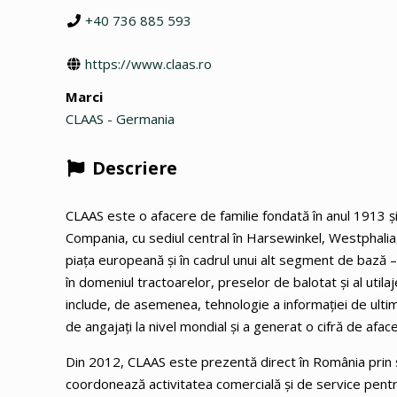
+40 736 885 593
https://www.claas.ro
Marci
CLAAS - Germania
Descriere
CLAAS este o afacere de familie fondată în anul 1913 şi u
Compania, cu sediul central în Harsewinkel, Westphalia
piața europeană și în cadrul unui alt segment de bază –
în domeniul tractoarelor, preselor de balotat şi al utila
include, de asemenea, tehnologie a informaţiei de ultim
de angajaţi la nivel mondial şi a generat o cifră de afac
Din 2012, CLAAS este prezentă direct în România prin
coordonează activitatea comercială și de service pentru 