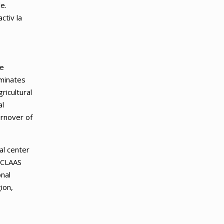
le.
ctiv la
he
ominates
ricultural
al
urnover of
al center
, CLAAS
onal
ion,