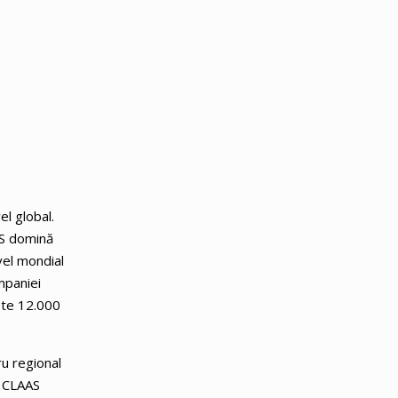
el global.
AS domină
vel mondial
ompaniei
este 12.000
u regional
, CLAAS