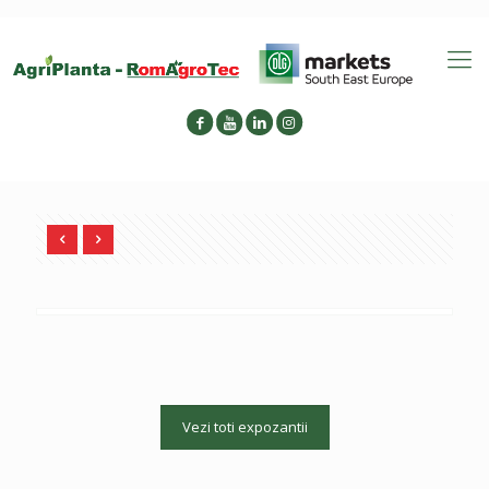
Vezi toti expozantii