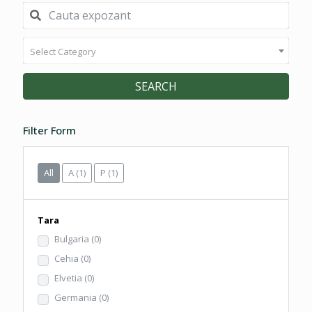
Select Category
SEARCH
Filter Form
All
A
(1)
P
(1)
Tara
Bulgaria
(0)
Cehia
(0)
Elvetia
(0)
Germania
(0)