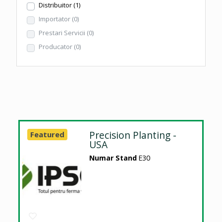
Distribuitor
(1)
Importator
(0)
Prestari Servicii
(0)
Producator
(0)
Precision Planting -
Featured
USA
Numar Stand
E30