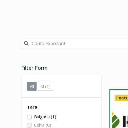
Filter Form
All
M
(1)
Feat
Tara
Bulgaria
(1)
Cehia
(0)