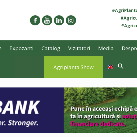
#AgriPlan
#Agricu
#Agricu
e
Expozanti
Catalog
Vizitatori
Media
Despr
Agriplanta Show