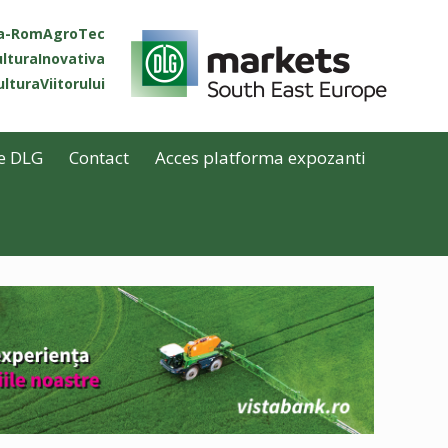
ta-RomAgroTec
lturaInovativa
lturaViitorului
e DLG
Contact
Acces platforma expozanti