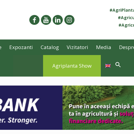
#AgriPlan
#Agricu
#Agricu
e
Expozanti
Catalog
Vizitatori
Media
Despr
Agriplanta Show