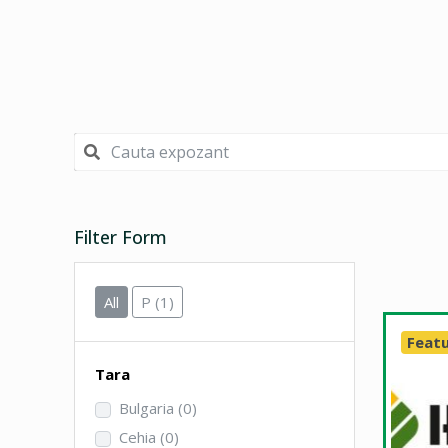
Filter Form
All
P
(1)
Feat
Tara
Bulgaria
(0)
Cehia
(0)