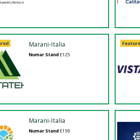
ured
Marani-Italia
Featur
Numar Stand
E125
Marani-Italia
Numar Stand
E159