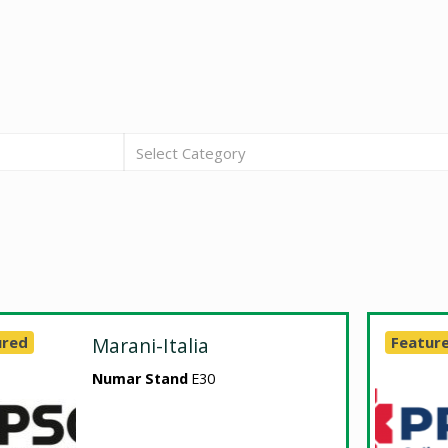
Select Category
ured
Marani-Italia
Featur
Numar Stand
E30