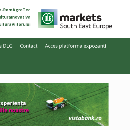
ta-RomAgroTec
lturaInovativa
lturaViitorului
e DLG
Contact
Acces platforma expozanti