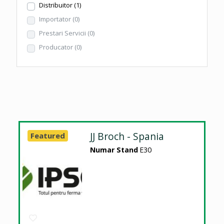
Distribuitor
(1)
Importator
(0)
Prestari Servicii
(0)
Producator
(0)
JJ Broch - Spania
Featured
Numar Stand
E30