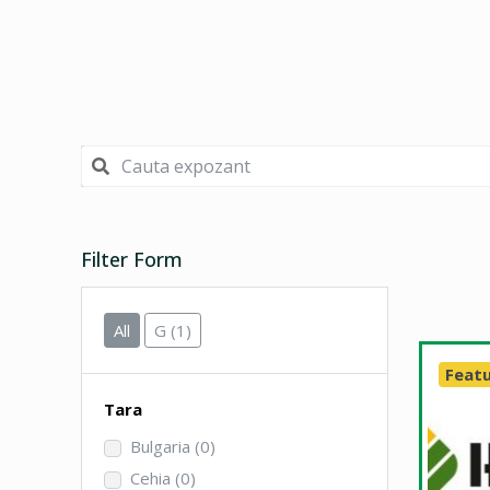
Filter Form
All
G
(1)
Feat
Tara
Bulgaria
(0)
Cehia
(0)