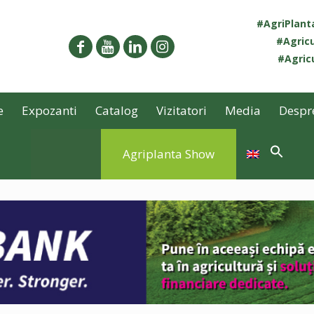
#AgriPlan
#Agricu
#Agricu
e
Expozanti
Catalog
Vizitatori
Media
Despr
Agriplanta Show