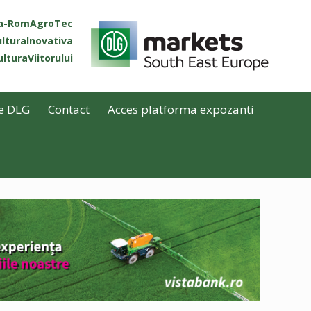
ta-RomAgroTec
lturaInovativa
lturaViitorului
e DLG
Contact
Acces platforma expozanti