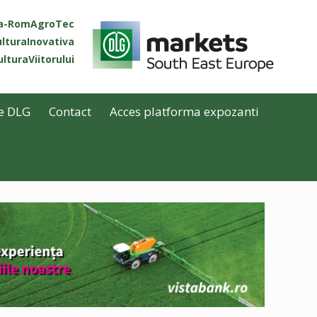
ta-RomAgroTec
lturaInovativa
lturaViitorului
e DLG
Contact
Acces platforma expozanti