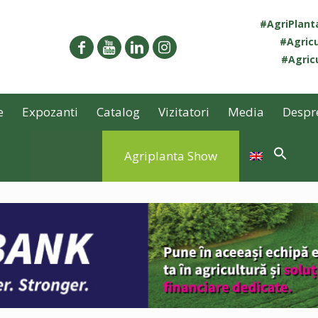
#AgriPlan
#Agricu
#Agricu
e
Expozanti
Catalog
Vizitatori
Media
Despr
Agriplanta Show