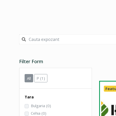
Filter Form
All
P
(1)
Feat
Tara
Bulgaria
(0)
Cehia
(0)