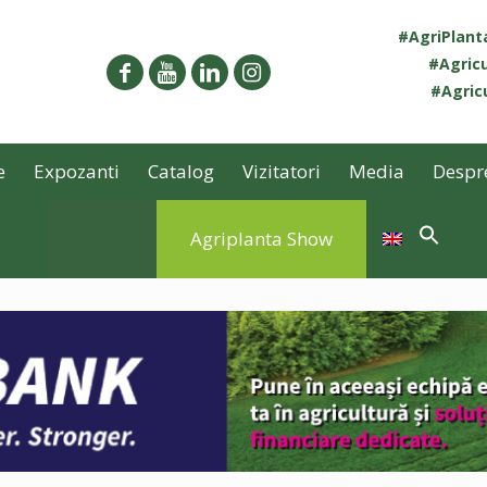
#AgriPlan
#Agricu
#Agricu
e
Expozanti
Catalog
Vizitatori
Media
Despr
Agriplanta Show