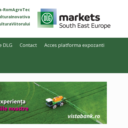
ta-RomAgroTec
lturaInovativa
lturaViitorului
e DLG
Contact
Acces platforma expozanti