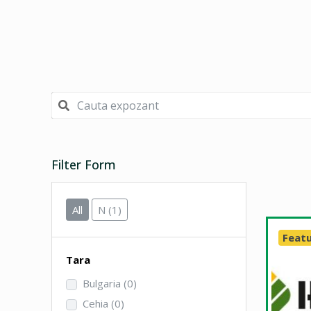
Filter Form
All
N
(1)
Feat
Tara
Bulgaria
(0)
Cehia
(0)