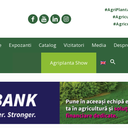
#AgriPlan
#Agricu
#Agricu
e
Expozanti
Catalog
Vizitatori
Media
Despr
Agriplanta Show