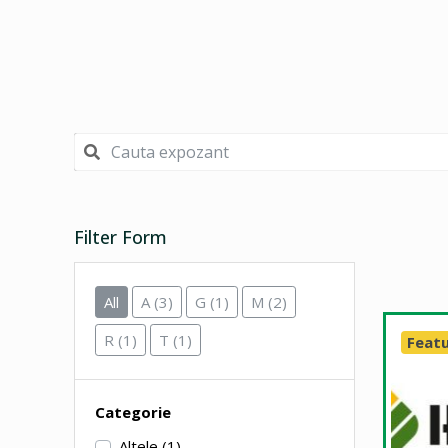
Filter Form
All
A
(3)
G
(1)
M
(2)
R
(1)
T
(1)
Feat
Categorie
Altele
(1)