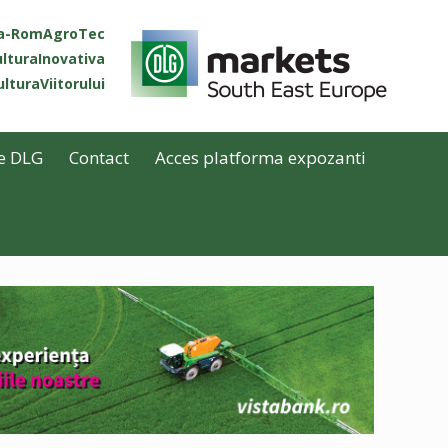
ta-RomAgroTec
lturaInovativa
lturaViitorului
e DLG
Contact
Acces platforma expozanti