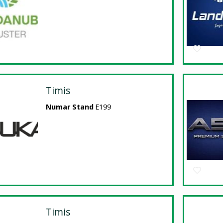
Timis
Numar Stand
E199
Timis