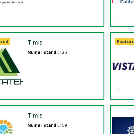
ured
Timis
Featur
Numar Stand
E125
Timis
Numar Stand
E159