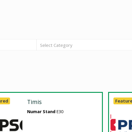
Select Category
ured
Timis
Featur
Numar Stand
E30