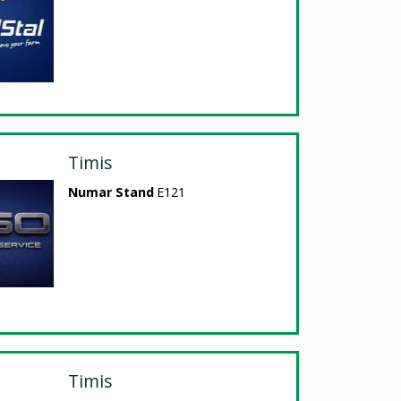
Timis
Numar Stand
E121
Timis