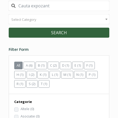
Select Category
SEARCH
Filter Form
All
A
(6)
B
(1)
C
(2)
D
(1)
E
(1)
F
(1)
H
(1)
I
(2)
K
(1)
L
(1)
M
(1)
N
(1)
P
(1)
R
(1)
S
(2)
T
(1)
Categorie
Altele
(0)
Asociatie
(0)