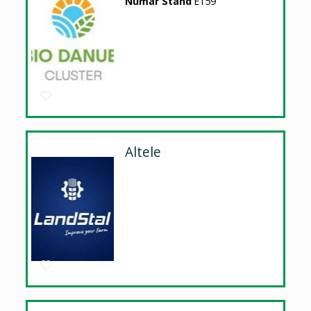
Numar Stand
E159
Altele