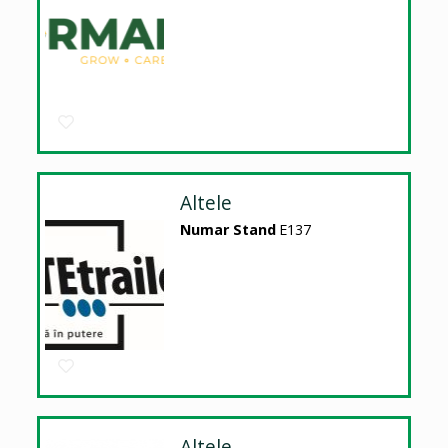
Altele
Numar Stand
E137
Altele