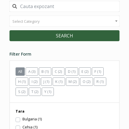
Select Category
SEARCH
Filter Form
All
A
(3)
B
(1)
C
(2)
D
(1)
E
(2)
F
(1)
H
(1)
I
(2)
J
(1)
K
(1)
M
(2)
O
(2)
R
(1)
S
(2)
T
(2)
Y
(1)
Tara
Bulgaria
(1)
Cehia
(1)