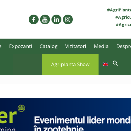
#AgriPlan
#Agricu
#Agricu
e
Expozanti
Catalog
Vizitatori
Media
Despr
Agriplanta Show