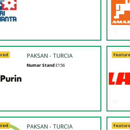
ured
PAKSAN - TURCIA
Featur
Numar Stand
E156
ured
PAKSAN - TURCIA
Featur