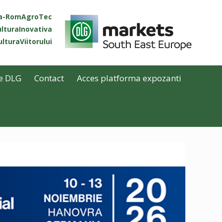
ta-RomAgroTec
lturaInovativa
lturaViitorului
e DLG
Contact
Acces platforma expozanti