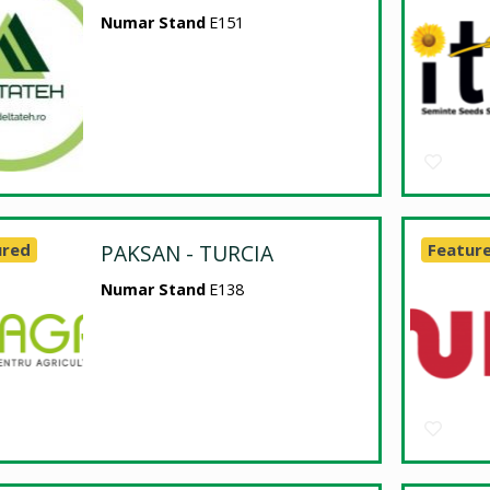
Numar Stand
E151
ured
PAKSAN - TURCIA
Featur
Numar Stand
E138