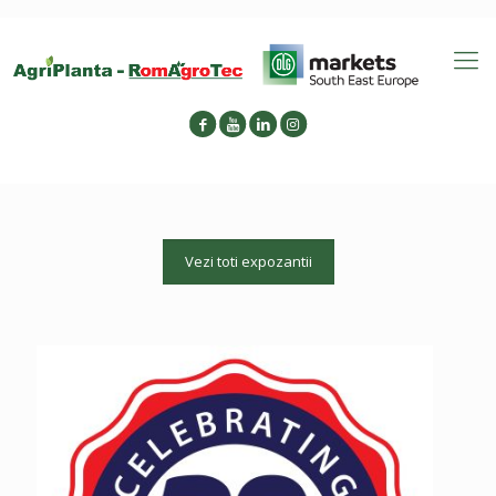
Vezi toti expozantii