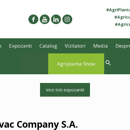
#AgriPlan
#Agricu
#Agricu
e
Expozanti
Catalog
Vizitatori
Media
Despr
Agriplanta Show
Vezi toti expozantii
ac Company S.A.