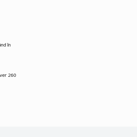
ând în
over 260