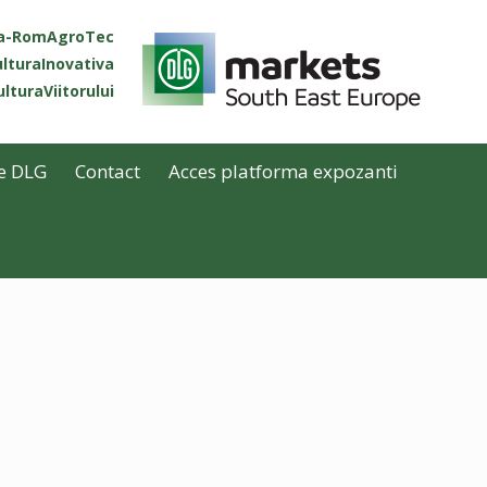
ta-RomAgroTec
lturaInovativa
lturaViitorului
e DLG
Contact
Acces platforma expozanti