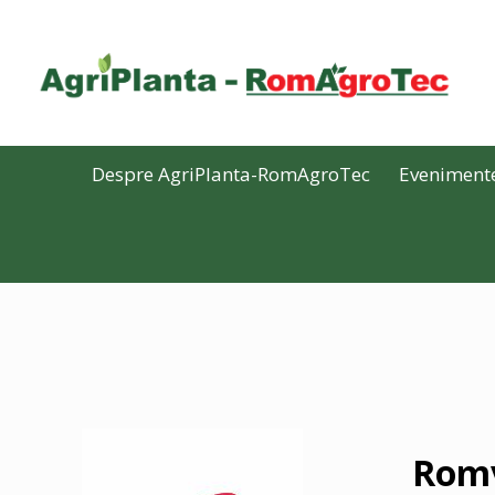
Despre AgriPlanta-RomAgroTec
Eveniment
Romv