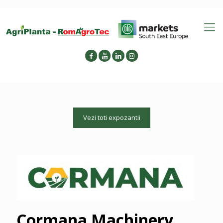
Vezi toti expozantii
Cormana Machinery