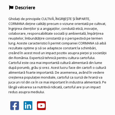
Descriere
Ghidați de principiile CULTIVĂ, ÎNGRIJEȘTE ȘI ÎMPARTE,
CORMANA deține calități precum o viziune orientată pe cultivat,
îngrijirea clienților și a angajaților, conduită etică, inovație,
colaborare, responsabilitate socială și ambientală, împărțirea
reușitelor, îmbunătățire constantă și o perspectivă pe termen
lung. Aceste caracteristici îi permit companiei CORMANA să aibă
rezultate optime și să se adapteze constant la schimbări,
creând în acest mod un impact pozitiv asupra pieței și societății
din România. Expertiză tehnică pentru cultura cartofului.
Cartoful este cea mai importantă cultură alimentară din lume
după porumb, grâu și orez. Acest lucru face din cartofi o cultură
alimentară foarte importantă. De asemenea, având în vedere
creșterea populației mondiale, cartoful ca sursă de hrană va
juca un rol din ce în ce mai important în industria alimentară. Pe
lângă valoarea sa nutritivă ridicată, cartoful are și un impact
redus asupra mediului.