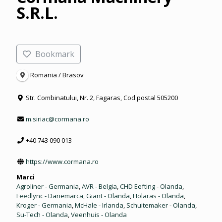
S.R.L.
Bookmark
Romania / Brasov
Str. Combinatului, Nr. 2, Fagaras, Cod postal 505200
m.siriac@cormana.ro
+40 743 090 013
https://www.cormana.ro
Marci
Agroliner - Germania
,
AVR - Belgia
,
CHD Eefting - Olanda
,
Feedlync - Danemarca
,
Giant - Olanda
,
Holaras - Olanda
,
Kroger - Germania
,
McHale - Irlanda
,
Schuitemaker - Olanda
,
Su-Tech - Olanda
,
Veenhuis - Olanda