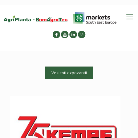
Vezi toti expozantii