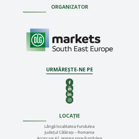
ORGANIZATOR
URMĂREȘTE-NE PE
LOCAȚIE
Lângă localitatea Fundulea
Județul Călărași – Romania
Acces pe A2, ieșirea spre Fundulea