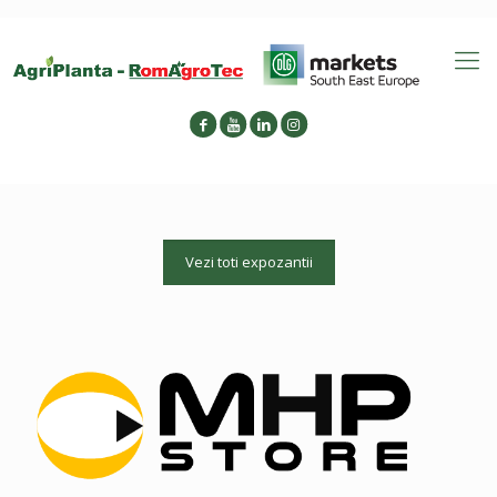
Vezi toti expozantii