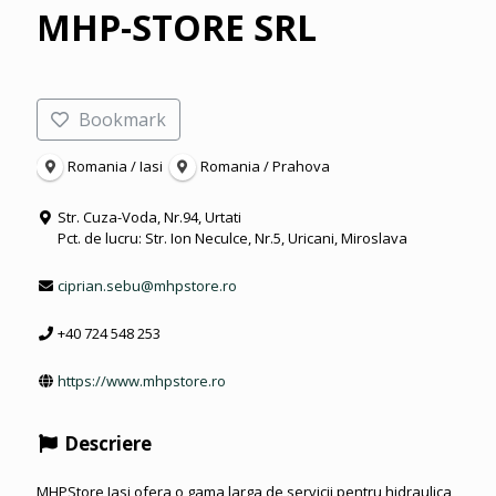
MHP-STORE SRL
Bookmark
Romania / Iasi
Romania / Prahova
Str. Cuza-Voda, Nr.94, Urtati
Pct. de lucru: Str. Ion Neculce, Nr.5, Uricani, Miroslava
ciprian.sebu@mhpstore.ro
+40 724 548 253
https://www.mhpstore.ro
Descriere
MHPStore Iasi ofera o gama larga de servicii pentru hidraulica