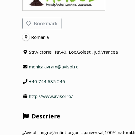
Bookmark
Romania
Str.Victoriei, Nr.40, Loc.Golesti, Jud.Vrancea
monica.avram@avisol.ro
+40 744 685 246
http://www.avisol.ro/
Descriere
„Avisol – îngrășământ organic ,universal,100% natural.Im