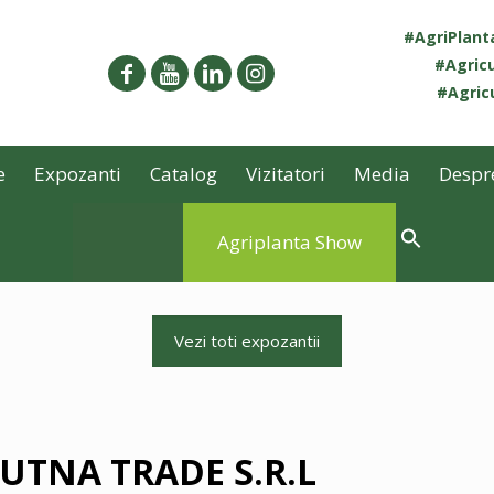
#AgriPlan
#Agricu
#Agricu
e
Expozanti
Catalog
Vizitatori
Media
Despr
Agriplanta Show
Vezi toti expozantii
UTNA TRADE S.R.L