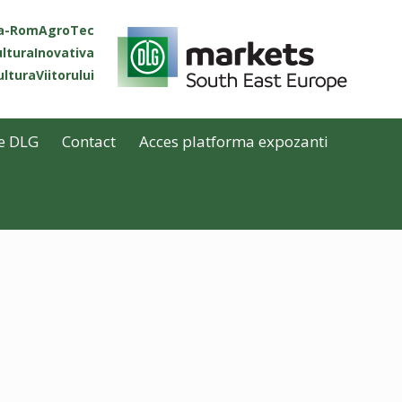
ta-RomAgroTec
lturaInovativa
lturaViitorului
e DLG
Contact
Acces platforma expozanti